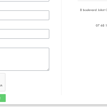
8 boulevard Joliot
07 68 
R